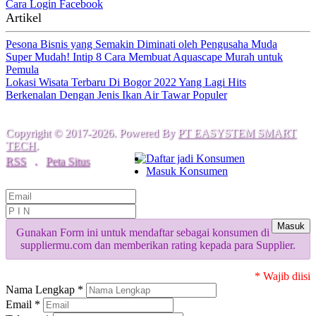
Cara Login Facebook
Artikel
Pesona Bisnis yang Semakin Diminati oleh Pengusaha Muda
Super Mudah! Intip 8 Cara Membuat Aquascape Murah untuk
Pemula
Lokasi Wisata Terbaru Di Bogor 2022 Yang Lagi Hits
Berkenalan Dengan Jenis Ikan Air Tawar Populer
Copyright © 2017-2026. Powered By
PT EASYSTEM SMART
TECH
.
Daftar jadi Konsumen
RSS
.
Peta Situs
Masuk Konsumen
Masuk
Gunakan Form ini untuk mendaftar sebagai konsumen di
suppliermu.com dan memberikan rating kepada para Supplier.
* Wajib diisi
Nama Lengkap *
Email *