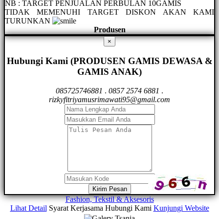
NB : TARGET PENJUALAN PERBULAN 10GAMIS
TIDAK MEMENUHI TARGET DISKON AKAN KAMI
TURUNKAN
Produsen
×
Hubungi Kami (PRODUSEN GAMIS DEWASA &
GAMIS ANAK)
085725746881
.
0857 2574 6881
.
rizkyfitriyamusrimawati95@gmail.com
Kirim Pesan
Fashion, Tekstil & Aksesoris
Lihat Detail
Syarat Kerjasama
Hubungi Kami
Kunjungi Website