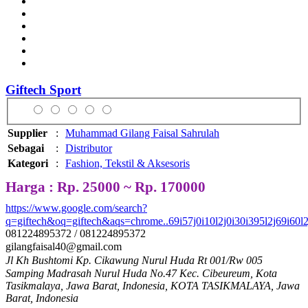
Giftech Sport
Supplier
:
Muhammad Gilang Faisal Sahrulah
Sebagai
:
Distributor
Kategori
:
Fashion, Tekstil & Aksesoris
Harga : Rp. 25000 ~ Rp. 170000
https://www.google.com/search?
q=giftech&oq=giftech&aqs=chrome..69i57j0i10l2j0i30i395l2j69i60l2
081224895372 / 081224895372
gilangfaisal40@gmail.com
Jl Kh Bushtomi Kp. Cikawung Nurul Huda Rt 001/Rw 005
Samping Madrasah Nurul Huda No.47 Kec. Cibeureum, Kota
Tasikmalaya, Jawa Barat, Indonesia, KOTA TASIKMALAYA, Jawa
Barat, Indonesia