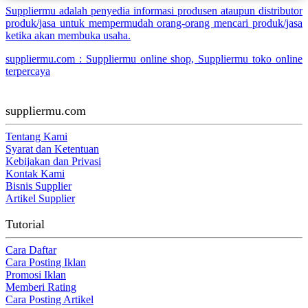
Suppliermu adalah penyedia informasi produsen ataupun distributor
produk/jasa untuk mempermudah orang-orang mencari produk/jasa
ketika akan membuka usaha.
suppliermu.com : Suppliermu online shop, Suppliermu toko online
terpercaya
suppliermu.com
Tentang Kami
Syarat dan Ketentuan
Kebijakan dan Privasi
Kontak Kami
Bisnis Supplier
Artikel Supplier
Tutorial
Cara Daftar
Cara Posting Iklan
Promosi Iklan
Memberi Rating
Cara Posting Artikel