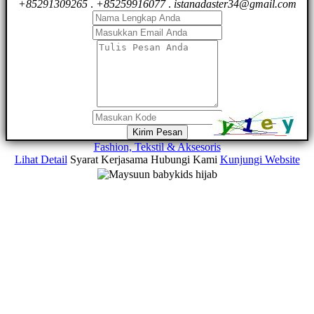
+85291309265
.
+85259916077
.
istanadaster34@gmail.com
Kirim Pesan
Fashion, Tekstil & Aksesoris
Lihat Detail
Syarat Kerjasama
Hubungi Kami
Kunjungi Website