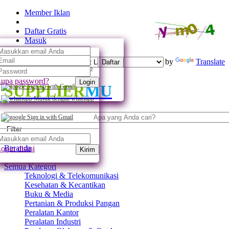
Member Iklan
Daftar Gratis
Masuk
Powered by
Translate
Daftar
Daftar dengan whatsapp
upa password?
Login
SUPPLIER
MU
Sign up with Gmail
Masuk dengan whatsapp
Sign in with Gmail
Filter
Beranda
ogin disini
Kirim
Semua Kategori
Teknologi & Telekomunikasi
Kesehatan & Kecantikan
Buku & Media
Pertanian & Produksi Pangan
Peralatan Kantor
Peralatan Industri