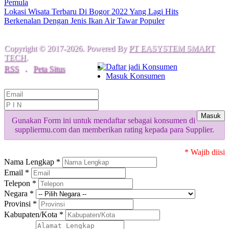
Pemula
Lokasi Wisata Terbaru Di Bogor 2022 Yang Lagi Hits
Berkenalan Dengan Jenis Ikan Air Tawar Populer
Copyright © 2017-2026. Powered By
PT EASYSTEM SMART
TECH
.
Daftar jadi Konsumen
RSS
.
Peta Situs
Masuk Konsumen
Masuk
Gunakan Form ini untuk mendaftar sebagai konsumen di
suppliermu.com dan memberikan rating kepada para Supplier.
* Wajib diisi
Nama Lengkap *
Email *
Telepon *
Negara *
Provinsi *
Kabupaten/Kota *