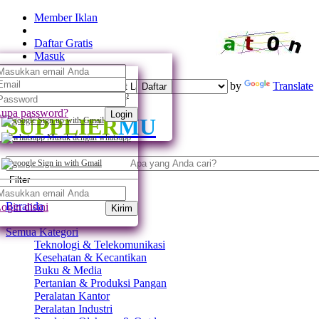
Member Iklan
Daftar Gratis
Masuk
Powered by
Translate
Daftar
Daftar dengan whatsapp
upa password?
Login
SUPPLIER
MU
Sign up with Gmail
Masuk dengan whatsapp
Sign in with Gmail
Filter
Beranda
ogin disini
Kirim
Semua Kategori
Teknologi & Telekomunikasi
Kesehatan & Kecantikan
Buku & Media
Pertanian & Produksi Pangan
Peralatan Kantor
Peralatan Industri