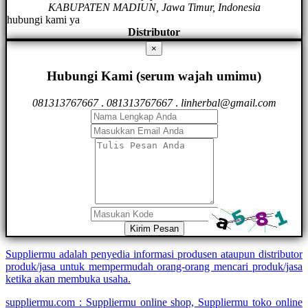
KABUPATEN MADIUN, Jawa Timur, Indonesia
hubungi kami ya
Distributor
×
Hubungi Kami (serum wajah umimu)
081313767667
.
081313767667
.
linherbal@gmail.com
Kirim Pesan
Suppliermu adalah penyedia informasi produsen ataupun distributor
produk/jasa untuk mempermudah orang-orang mencari produk/jasa
ketika akan membuka usaha.
suppliermu.com : Suppliermu online shop, Suppliermu toko online