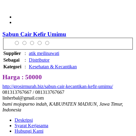
Sabun Cair Kefir Umimu
Supplier
:
atik meilinawati
Sebagai
:
Distributor
Kategori
:
Kesehatan & Kecantikan
Harga : 50000
http://grosirmurah.biz/sabun-cair-kecantikan-kefir-umimu/
081313767667 / 081313767667
linherbal@gmail.com
bumi mojopurno indah, KABUPATEN MADIUN, Jawa Timur,
Indonesia
Deskripsi
Syarat Kerjasama
Hubungi Kami