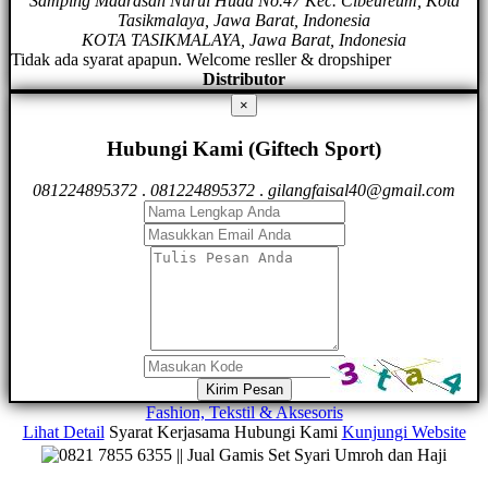
Samping Madrasah Nurul Huda No.47 Kec. Cibeureum, Kota
Tasikmalaya, Jawa Barat, Indonesia
KOTA TASIKMALAYA, Jawa Barat, Indonesia
Tidak ada syarat apapun. Welcome resller & dropshiper
Distributor
×
Hubungi Kami (Giftech Sport)
081224895372
.
081224895372
.
gilangfaisal40@gmail.com
Kirim Pesan
Fashion, Tekstil & Aksesoris
Lihat Detail
Syarat Kerjasama
Hubungi Kami
Kunjungi Website