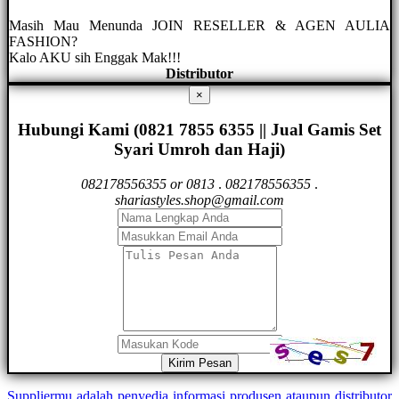
Masih Mau Menunda JOIN RESELLER & AGEN AULIA
FASHION?
Kalo AKU sih Enggak Mak!!!
Distributor
×
Hubungi Kami (0821 7855 6355 || Jual Gamis Set
Syari Umroh dan Haji)
082178556355 or 0813
.
082178556355
.
shariastyles.shop@gmail.com
Kirim Pesan
Suppliermu adalah penyedia informasi produsen ataupun distributor