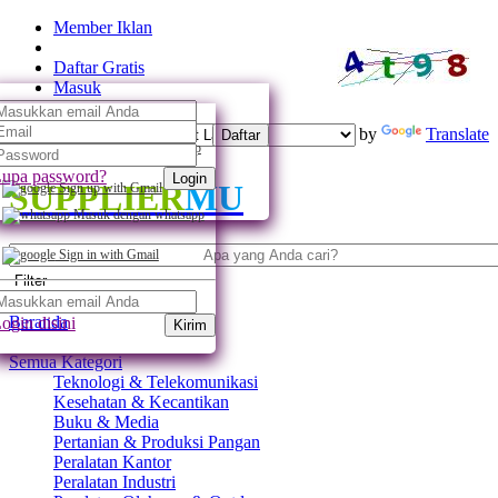
Member Iklan
Daftar Gratis
Masuk
Powered by
Translate
Daftar
Daftar dengan whatsapp
upa password?
Login
SUPPLIER
MU
Sign up with Gmail
Masuk dengan whatsapp
Sign in with Gmail
Filter
Beranda
ogin disini
Kirim
Semua Kategori
Teknologi & Telekomunikasi
Kesehatan & Kecantikan
Buku & Media
Pertanian & Produksi Pangan
Peralatan Kantor
Peralatan Industri