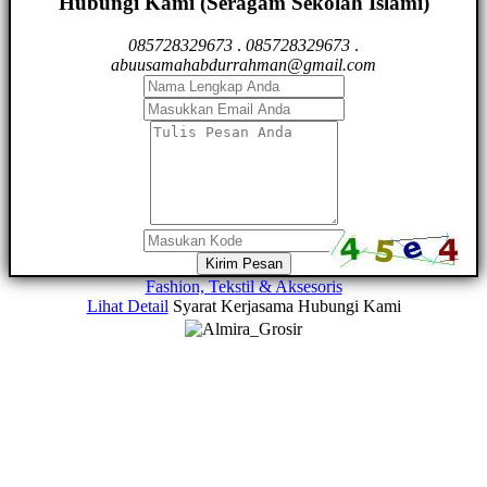
Hubungi Kami (Seragam Sekolah Islami)
085728329673
.
085728329673
.
abuusamahabdurrahman@gmail.com
Kirim Pesan
Fashion, Tekstil & Aksesoris
Lihat Detail
Syarat Kerjasama
Hubungi Kami