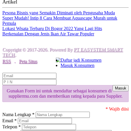
Artikel
Pesona Bisnis yang Semakin Diminati oleh Pengusaha Muda
Super Mudah! Intip 8 Cara Membuat Aquascape Murah untuk
Pemula
Lokasi Wisata Terbaru Di Bogor 2022 Yang Lagi Hits
Berkenalan Dengan Jenis Ikan Air Tawar Populer
Copyright © 2017-2026. Powered By
PT EASYSTEM SMART
TECH
.
Daftar jadi Konsumen
RSS
.
Peta Situs
Masuk Konsumen
Masuk
Gunakan Form ini untuk mendaftar sebagai konsumen di
suppliermu.com dan memberikan rating kepada para Supplier.
* Wajib diisi
Nama Lengkap *
Email *
Telepon *