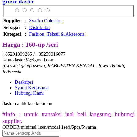
grosir daster
Supplier
:
Syafira Colection
Sebagai
:
Distributor
Kategori
:
Fashion, Tekstil & Aksesoris
Harga : 160-up /seri
+85291309265 / +85259916077
istanadaster34@gmail.com
rowosari gempolsewu, KABUPATEN KENDAL, Jawa Tengah,
Indonesia
Deskripsi
Syarat Kerjasama
Hubungi Kami
daster cantik kec kekinian
#Info : untuk transaksi jual beli langsung hubungi
supplier.
ORDER minimal 1seri/modal 1seri/5pcs/5warna