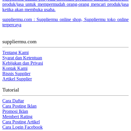
produk/jasa untuk mempermudah orang-orang mencari produk/jasa
ketika akan membuka usaha.
suppliermu.com : Suppliermu online shop, Suppliermu toko online
terpercaya
suppliermu.com
Tentang Kami
Syarat dan Ketentuan
Kebijakan dan Privasi
Kontak Kami
Bisnis Supplier
Artikel Supplier
Tutorial
Cara Daftar
Cara Posting Iklan
Promosi Iklan
Memberi Rating
Cara Posting Artikel
Cara Login Facebook