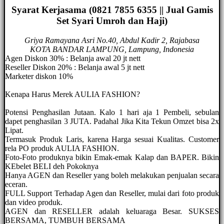
Syarat Kerjasama (0821 7855 6355 || Jual Gamis
Set Syari Umroh dan Haji)
Griya Ramayana Asri No.40, Abdul Kadir 2, Rajabasa
KOTA BANDAR LAMPUNG, Lampung, Indonesia
Agen Diskon 30% : Belanja awal 20 jt nett
Reseller Diskon 20% : Belanja awal 5 jt nett
Marketer diskon 10%
Kenapa Harus Merek AULIA FASHION?
Potensi Penghasilan Jutaan. Kalo 1 hari aja 1 Pembeli, sebulan
dapet penghasilan 3 JUTA. Padahal Jika Kita Tekun Omzet bisa 2x
Lipat.
Termasuk Produk Laris, karena Harga sesuai Kualitas. Customer
rela PO produk AULIA FASHION.
Foto-Foto produknya bikin Emak-emak Kalap dan BAPER. Bikin
KEbelet BELI deh Pokoknya
Hanya AGEN dan Reseller yang boleh melakukan penjualan secara
eceran.
FULL Support Terhadap Agen dan Reseller, mulai dari foto produk
dan video produk.
AGEN dan RESELLER adalah keluaraga Besar. SUKSES
BERSAMA, TUMBUH BERSAMA