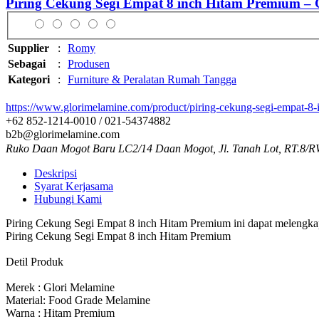
Piring Cekung Segi Empat 8 inch Hitam Premium 
Supplier
:
Romy
Sebagai
:
Produsen
Kategori
:
Furniture & Peralatan Rumah Tangga
https://www.glorimelamine.com/product/piring-cekung-segi-empat-8
+62 852-1214-0010 / 021-54374882
b2b@glorimelamine.com
Ruko Daan Mogot Baru LC2/14 Daan Mogot, Jl. Tanah Lot, RT.8/R
Deskripsi
Syarat Kerjasama
Hubungi Kami
Piring Cekung Segi Empat 8 inch Hitam Premium ini dapat melengkapi
Piring Cekung Segi Empat 8 inch Hitam Premium
Detil Produk
Merek : Glori Melamine
Material: Food Grade Melamine
Warna : Hitam Premium