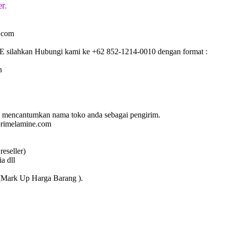
r.
e.com
 silahkan Hubungi kami ke +62 852-1214-0010 dengan format :
n
 mencantumkan nama toko anda sebagai pengirim.
lorimelamine.com
eseller)
a dll
i (Mark Up Harga Barang ).