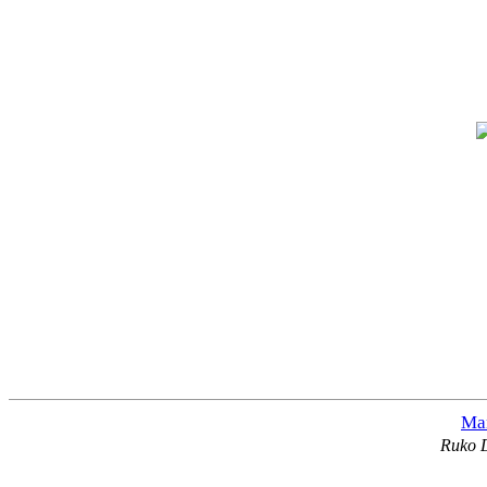
Man
Ruko D