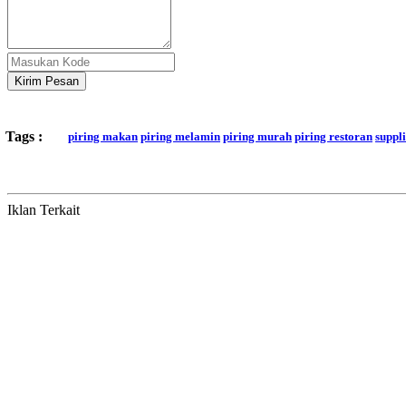
Kirim Pesan
Tags :
piring makan
piring melamin
piring murah
piring restoran
suppl
Iklan Terkait