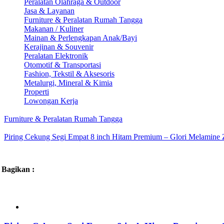
Peralatan Olahraga & Outdoor
Jasa & Layanan
Furniture & Peralatan Rumah Tangga
Makanan / Kuliner
Mainan & Perlengkapan Anak/Bayi
Kerajinan & Souvenir
Peralatan Elektronik
Otomotif & Transportasi
Fashion, Tekstil & Aksesoris
Metalurgi, Mineral & Kimia
Properti
Lowongan Kerja
Furniture & Peralatan Rumah Tangga
Piring Cekung Segi Empat 8 inch Hitam Premium – Glori Melami
Bagikan :