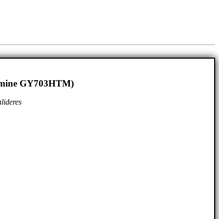
elamine GY703HTM)
lideres