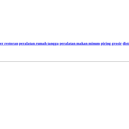
ier restoran
peralatan rumah tangga
peralatan makan minum
piring grosir
dis