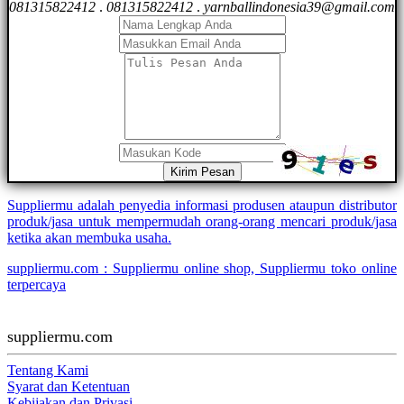
081315822412
.
081315822412
.
yarnballindonesia39@gmail.com
Kirim Pesan
Suppliermu adalah penyedia informasi produsen ataupun distributor
produk/jasa untuk mempermudah orang-orang mencari produk/jasa
ketika akan membuka usaha.
suppliermu.com : Suppliermu online shop, Suppliermu toko online
terpercaya
suppliermu.com
Tentang Kami
Syarat dan Ketentuan
Kebijakan dan Privasi