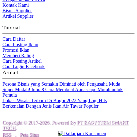
Kontak Kami
Bisnis Supplier
Artikel Supplier
Tutorial
Cara Daftar
Cara Posting Iklan
Promosi Iklan
Memberi Rating
Cara Posting Artikel
Cara Login Facebook
Artikel
Pesona Bisnis yang Semakin Diminati oleh Pengusaha Muda
Super Mudah! Intip 8 Cara Membuat Aquascape Murah untuk
Pemula
Lokasi Wisata Terbaru Di Bogor 2022 Yang Lagi Hits
Berkenalan Dengan Jenis Ikan Air Tawar Populer
Copyright © 2017-2026. Powered By
PT EASYSTEM SMART
TECH
.
Daftar jadi Konsumen
RSS
.
Peta Situs