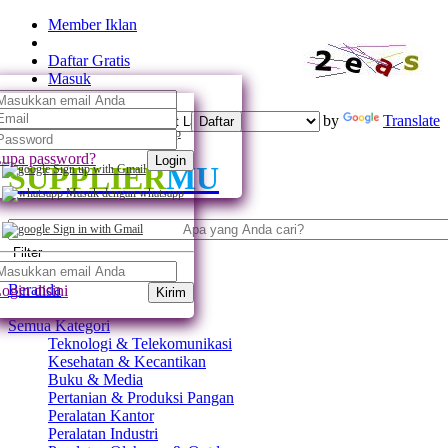
Member Iklan
Daftar Gratis
Masuk
Powered by
Translate
Daftar
Daftar dengan whatsapp
upa password?
Login
SUPPLIER
MU
Sign up with Gmail
Masuk dengan whatsapp
Sign in with Gmail
Filter
Beranda
ogin disini
Kirim
Semua Kategori
Teknologi & Telekomunikasi
Kesehatan & Kecantikan
Buku & Media
Pertanian & Produksi Pangan
Peralatan Kantor
Peralatan Industri