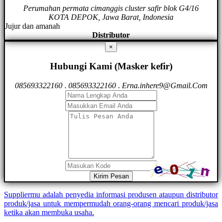
Perumahan permata cimanggis cluster safir blok G4/16
KOTA DEPOK, Jawa Barat, Indonesia
Jujur dan amanah
Distributor
×
Hubungi Kami (Masker kefir)
085693322160
.
085693322160
.
Erna.inhere9@Gmail.Com
Kirim Pesan
Suppliermu adalah penyedia informasi produsen ataupun distributor
produk/jasa untuk mempermudah orang-orang mencari produk/jasa
ketika akan membuka usaha.