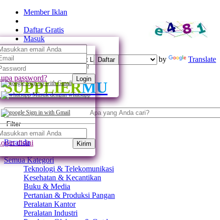
Member Iklan
Daftar Gratis
Masuk
Powered by
Translate
Daftar
Daftar dengan whatsapp
upa password?
Login
SUPPLIER
MU
Sign up with Gmail
Masuk dengan whatsapp
Sign in with Gmail
Filter
Beranda
ogin disini
Kirim
Semua Kategori
Teknologi & Telekomunikasi
Kesehatan & Kecantikan
Buku & Media
Pertanian & Produksi Pangan
Peralatan Kantor
Peralatan Industri