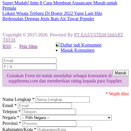
Super Mudah! Intip 8 Cara Membuat Aquascape Murah untuk
Pemula
Lokasi Wisata Terbaru Di Bogor 2022 Yang Lagi Hits
Berkenalan Dengan Jenis Ikan Air Tawar Populer
Copyright © 2017-2026. Powered By
PT EASYSTEM SMART
TECH
.
Daftar jadi Konsumen
RSS
.
Peta Situs
Masuk Konsumen
Masuk
Gunakan Form ini untuk mendaftar sebagai konsumen di
suppliermu.com dan memberikan rating kepada para Supplier.
* Wajib diisi
Nama Lengkap *
Email *
Telepon *
Negara *
Provinsi *
Kabupaten/Kota *