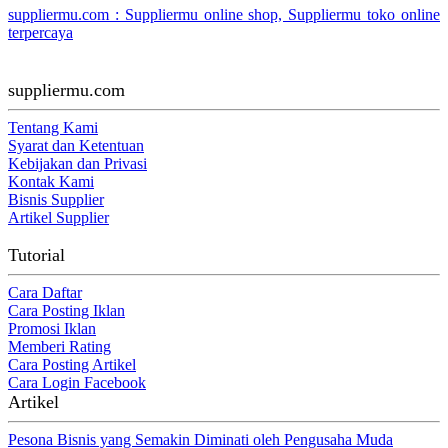
suppliermu.com : Suppliermu online shop, Suppliermu toko online
terpercaya
suppliermu.com
Tentang Kami
Syarat dan Ketentuan
Kebijakan dan Privasi
Kontak Kami
Bisnis Supplier
Artikel Supplier
Tutorial
Cara Daftar
Cara Posting Iklan
Promosi Iklan
Memberi Rating
Cara Posting Artikel
Cara Login Facebook
Artikel
Pesona Bisnis yang Semakin Diminati oleh Pengusaha Muda