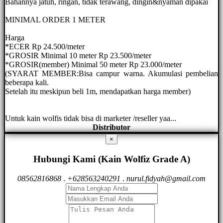
Bahannya jatuh, ringan, tidak terawang, dingin&nyaman dipakai
MINIMAL ORDER 1 METER
Harga
*ECER Rp 24.500/meter
*GROSIR Minimal 10 meter Rp 23.500/meter
*GROSIR(member) Minimal 50 meter Rp 23.000/meter
(SYARAT MEMBER:Bisa campur warna. Akumulasi pembelian
beberapa kali.
Setelah itu meskipun beli 1m, mendapatkan harga member)
Untuk kain wolfis tidak bisa di marketer /reseller yaa...
Distributor
×
Hubungi Kami (Kain Wolfiz Grade A)
08562816868
.
+628563240291
.
nurul.fidyah@gmail.com