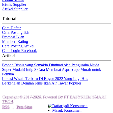
Bisnis Supplier
Artikel Supplier
Tutorial
Cara Daftar
Cara Posting Iklan
Promosi Iklan
Memberi Rating
Cara Posting Artikel
Cara Login Facebook
Artikel
Pesona Bisnis yang Semakin Diminati oleh Pengusaha Muda
Super Mudah! Intip 8 Cara Membuat Aquascape Murah untuk
Pemula
Lokasi Wisata Terbaru Di Bogor 2022 Yang Lagi Hits
Berkenalan Dengan Jenis Ikan Air Tawar Populer
Copyright © 2017-2026. Powered By
PT EASYSTEM SMART
TECH
.
Daftar jadi Konsumen
RSS
.
Peta Situs
Masuk Konsumen