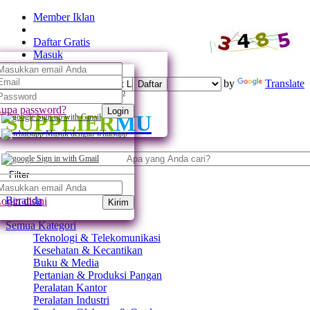
Member Iklan
Daftar Gratis
Masuk
Powered by
Translate
Daftar
Daftar dengan whatsapp
upa password?
Login
SUPPLIER
MU
Sign up with Gmail
Masuk dengan whatsapp
Sign in with Gmail
Filter
Beranda
ogin disini
Kirim
Semua Kategori
Teknologi & Telekomunikasi
Kesehatan & Kecantikan
Buku & Media
Pertanian & Produksi Pangan
Peralatan Kantor
Peralatan Industri