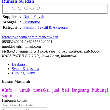
Rumah bu idah
Supplier
:
Nurul Fidyah
Sebagai
:
Distributor
Kategori
:
Fashion, Tekstil & Aksesoris
www.tokopedia.com/rumah-bu-idah
08563240291 / +628563240291
nurul.fidyah@gmail.com
Metland cileungsi DG 1 no.4, cipenjo, kec.cileungsi, kab.bogor,
KABUPATEN BOGOR, Jawa Barat, Indonesia
Deskripsi
Syarat Kerjasama
Hubungi Kami
Busana Muslimah
#Info : untuk transaksi jual beli langsung hubungi
supplier.
Hubungi kontak