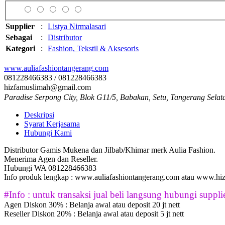
Supplier
:
Listya Nirmalasari
Sebagai
:
Distributor
Kategori
:
Fashion, Tekstil & Aksesoris
www.auliafashiontangerang.com
081228466383 / 081228466383
hizfamuslimah@gmail.com
Paradise Serpong City, Blok G11/5, Babakan, Setu, Tangerang Se
Deskripsi
Syarat Kerjasama
Hubungi Kami
Distributor Gamis Mukena dan Jilbab/Khimar merk Aulia Fashion.
Menerima Agen dan Reseller.
Hubungi WA 081228466383
Info produk lengkap : www.auliafashiontangerang.com atau www.hizf
#Info : untuk transaksi jual beli langsung hubungi supplie
Agen Diskon 30% : Belanja awal atau deposit 20 jt nett
Reseller Diskon 20% : Belanja awal atau deposit 5 jt nett