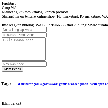
Fasilitas :
Grup WA
Marketing kit (foto katalog, konten promosi)
Sharing materi tentang online shop (FB marketing, IG marketing, WA
Info lengkap hubungi WA 081228466383 atau kunjungi www.auliafa
Kirim Pesan
Tags :
distributor gamis
gamis syari
gamis branded
jilbab instan
open re
Iklan Terkait