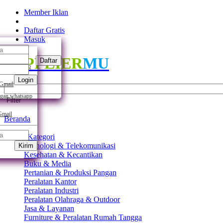
Member Iklan
Daftar Gratis
Masuk
SUPPLIER
MU
Daftar
gan whatsapp
Login
 Gmail
gan whatsapp
Filter
Gmail
Beranda
Semua Kategori
Teknologi & Telekomunikasi
Kirim
Kesehatan & Kecantikan
Buku & Media
Pertanian & Produksi Pangan
Peralatan Kantor
Peralatan Industri
Peralatan Olahraga & Outdoor
Jasa & Layanan
Furniture & Peralatan Rumah Tangga