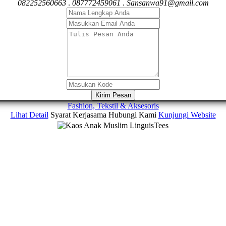
082252560663
.
087772459061
.
Sansanwa91@gmail.com
Kirim Pesan
Fashion, Tekstil & Aksesoris
Lihat Detail
Syarat Kerjasama
Hubungi Kami
Kunjungi Website