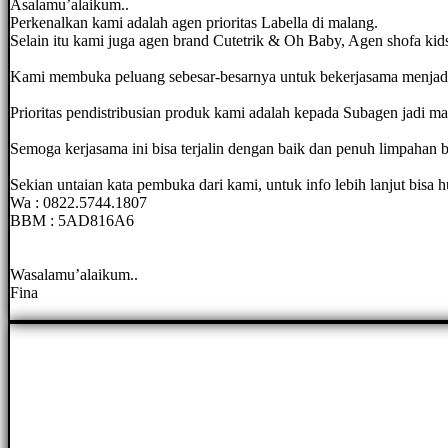
Asalamu’alaikum..
Perkenalkan kami adalah agen prioritas Labella di malang.
Selain itu kami juga agen brand Cutetrik & Oh Baby, Agen shofa kid
Kami membuka peluang sebesar-besarnya untuk bekerjasama menjadi S
Prioritas pendistribusian produk kami adalah kepada Subagen jadi m
Semoga kerjasama ini bisa terjalin dengan baik dan penuh limpahan b
Sekian untaian kata pembuka dari kami, untuk info lebih lanjut bisa h
Wa : 0822.5744.1807
BBM : 5AD816A6
Wasalamu’alaikum..
Fina