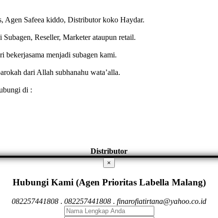
s, Agen Safeea kiddo, Distributor koko Haydar.
ubagen, Reseller, Marketer ataupun retail.
ari bekerjasama menjadi subagen kami.
arokah dari Allah subhanahu wata’alla.
ubungi di :
Distributor
×
Hubungi Kami (Agen Prioritas Labella Malang)
082257441808
.
082257441808
.
finarofiatirtana@yahoo.co.id