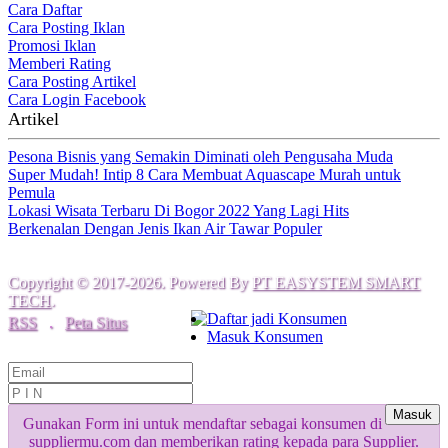
Cara Daftar
Cara Posting Iklan
Promosi Iklan
Memberi Rating
Cara Posting Artikel
Cara Login Facebook
Artikel
Pesona Bisnis yang Semakin Diminati oleh Pengusaha Muda
Super Mudah! Intip 8 Cara Membuat Aquascape Murah untuk
Pemula
Lokasi Wisata Terbaru Di Bogor 2022 Yang Lagi Hits
Berkenalan Dengan Jenis Ikan Air Tawar Populer
Copyright © 2017-2026. Powered By
PT EASYSTEM SMART
TECH
.
Daftar jadi Konsumen
RSS
.
Peta Situs
Masuk Konsumen
Masuk
Gunakan Form ini untuk mendaftar sebagai konsumen di
suppliermu.com dan memberikan rating kepada para Supplier.