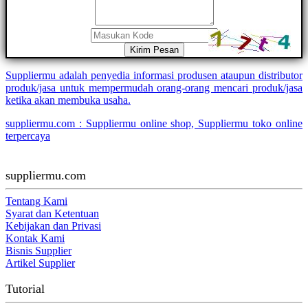
Kirim Pesan
Suppliermu adalah penyedia informasi produsen ataupun distributor
produk/jasa untuk mempermudah orang-orang mencari produk/jasa
ketika akan membuka usaha.
suppliermu.com : Suppliermu online shop, Suppliermu toko online
terpercaya
suppliermu.com
Tentang Kami
Syarat dan Ketentuan
Kebijakan dan Privasi
Kontak Kami
Bisnis Supplier
Artikel Supplier
Tutorial